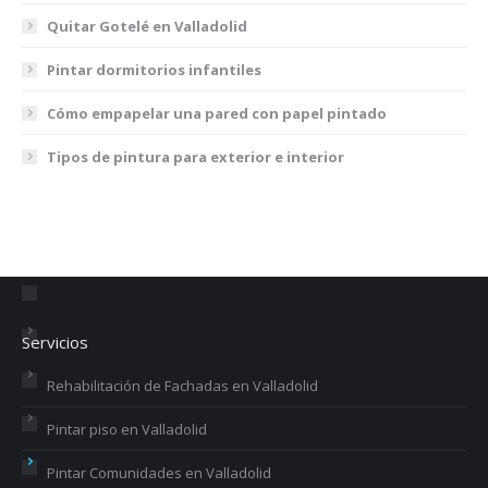
Quitar Gotelé en Valladolid
Pintar dormitorios infantiles
Cómo empapelar una pared con papel pintado
Tipos de pintura para exterior e interior
Servicios
Rehabilitación de Fachadas en Valladolid
Pintar piso en Valladolid
Pintar Comunidades en Valladolid